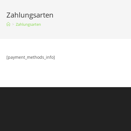
Zum
Inhalt
Zahlungsarten
springen
>
Zahlungsarten
[payment_methods_info]