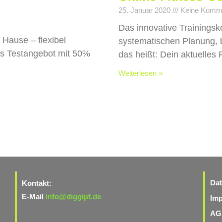
25. Januar 2020
Keine Komm
Das innovative Trainingsk
 Hause – flexibel
systematischen Planung, b
das Testangebot mit 50%
das heißt: Dein aktuelles 
Weiterlesen »
Dat
Kontakt:
E-Mail
info@diggipt.de
Im
AG