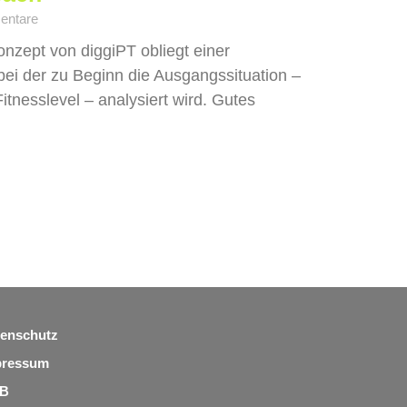
entare
onzept von diggiPT obliegt einer
ei der zu Beginn die Ausgangssituation –
Fitnesslevel – analysiert wird. Gutes
enschutz
pressum
B